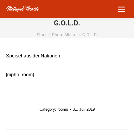
G.O.L.D.
Sie befinden sich hier:
Start
Photo Album
G.O.L.D.
Speisehaus der Nationen
[mphb_room]
Category:
rooms
31. Juli 2019