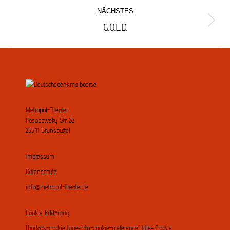
Album-
NÄCHSTES
Navigation
G.O.L.D.
Nächstes
Album:
Metropol-Theater
Posadowsky Str. 2a
25541 Brunsbüttel
Impressum
Datenschutz
info@metropol-theater.de
Cookie Erklärung
[borlabs-cookie type=“btn-cookie-preference“ title=“Cookie